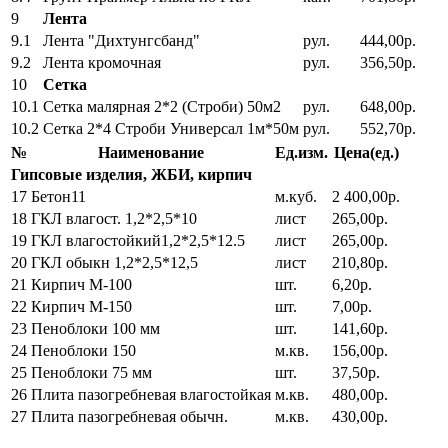
9
Лента
9.1
Лента "Дихтунгсбанд"
рул.
444,00р.
9.2
Лента кромочная
рул.
356,50р.
10
Сетка
10.1
Сетка малярная 2*2 (Строби) 50м2
рул.
648,00р.
10.2
Сетка 2*4 Строби Универсал 1м*50м
рул.
552,70р.
№
Наименование
Ед.изм.
Цена(ед.)
Гипсовые изделия, ЖБИ, кирпич
17
Бетон11
м.куб.
2 400,00р.
18
ГКЛ влагост. 1,2*2,5*10
лист
265,00р.
19
ГКЛ влагостойкий1,2*2,5*12.5
лист
265,00р.
20
ГКЛ обыкн 1,2*2,5*12,5
лист
210,80р.
21
Кирпич М-100
шт.
6,20р.
22
Кирпич М-150
шт.
7,00р.
23
Пеноблоки 100 мм
шт.
141,60р.
24
Пеноблоки 150
м.кв.
156,00р.
25
Пеноблоки 75 мм
шт.
37,50р.
26
Плита пазогребневая влагостойкая
м.кв.
480,00р.
27
Плита пазогребневая обычн.
м.кв.
430,00р.