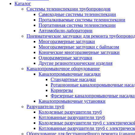
Каталог
Системы телеинспекции трубопроводов
Самоходные системы телеинспекции
Проталкиваемые системы телеинспекции
Портативная система телеинспекции
Автомобили-лаборатории
Пневматические заглушки для ремонта трубопрово
Многоразмерные заглушки
Многоразмерные заглушки с байпасом
Конические многоразмерные заглушки
Одноразмерные заглушки
Другие резинотехнические изделия
Каналопромывочное оборудование
Каналопромывочные насадки
Стандартные насадки
Ротационные каналопромывочные наса
Корнерезы
Фрезерные каналопромывочные насадк
Каналопромывочные установки
Разрушители труб
Колодезные разрушители труб
Котлованные разрушители труб
Колодезные разрушители труб с электрическо
Котлованные разрушители труб с электричес
Оборудование для бестраншейного ремонта (санаци