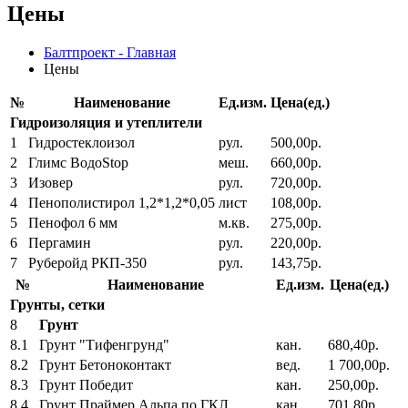
Цены
Балтпроект - Главная
Цены
№
Наименование
Ед.изм.
Цена(ед.)
Гидроизоляция и утеплители
1
Гидростеклоизол
рул.
500,00р.
2
Глимс ВодоStop
меш.
660,00р.
3
Изовер
рул.
720,00р.
4
Пенополистирол 1,2*1,2*0,05
лист
108,00р.
5
Пенофол 6 мм
м.кв.
275,00р.
6
Пергамин
рул.
220,00р.
7
Руберойд РКП-350
рул.
143,75р.
№
Наименование
Ед.изм.
Цена(ед.)
Грунты, сетки
8
Грунт
8.1
Грунт "Тифенгрунд"
кан.
680,40р.
8.2
Грунт Бетоноконтакт
вед.
1 700,00р.
8.3
Грунт Победит
кан.
250,00р.
8.4
Грунт Праймер Альпа по ГКЛ
кан.
701,80р.