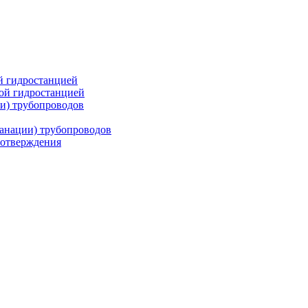
й гидростанцией
кой гидростанцией
и) трубопроводов
санации) трубопроводов
-отверждения