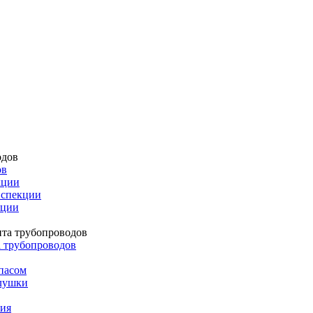
ов
кции
нспекции
кции
а трубопроводов
пасом
глушки
лия