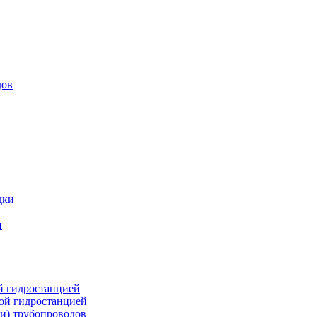
дов
дки
и
й гидростанцией
кой гидростанцией
и) трубопроводов