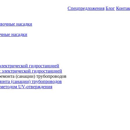
Спецпредложения
Блог
Конта
вочные насадки
чные насадки
электрической гидростанцией
с электрической гидростанцией
онта (санации) трубопроводов
 методом UV-отверждения