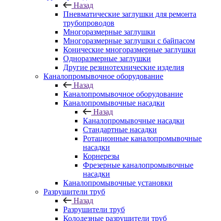
Назад
Пневматические заглушки для ремонта
трубопроводов
Многоразмерные заглушки
Многоразмерные заглушки с байпасом
Конические многоразмерные заглушки
Одноразмерные заглушки
Другие резинотехнические изделия
Каналопромывочное оборудование
Назад
Каналопромывочное оборудование
Каналопромывочные насадки
Назад
Каналопромывочные насадки
Стандартные насадки
Ротационные каналопромывочные
насадки
Корнерезы
Фрезерные каналопромывочные
насадки
Каналопромывочные установки
Разрушители труб
Назад
Разрушители труб
Колодезные разрушители труб