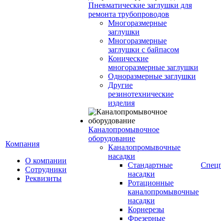
Пневматические заглушки для
ремонта трубопроводов
Многоразмерные
заглушки
Многоразмерные
заглушки с байпасом
Конические
многоразмерные заглушки
Одноразмерные заглушки
Другие
резинотехнические
изделия
Каналопромывочное
оборудование
Компания
Каналопромывочные
насадки
О компании
Стандартные
Спец
Сотрудники
насадки
Реквизиты
Ротационные
каналопромывочные
насадки
Корнерезы
Фрезерные