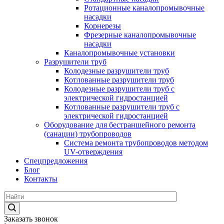
Ротационные каналопромывочные
насадки
Корнерезы
Фрезерные каналопромывочные
насадки
Каналопромывочные установки
Разрушители труб
Колодезные разрушители труб
Котлованные разрушители труб
Колодезные разрушители труб с
электрической гидростанцией
Котлованные разрушители труб с
электрической гидростанцией
Оборудование для бестраншейного ремонта
(санации) трубопроводов
Система ремонта трубопроводов методом
UV-отверждения
Спецпредложения
Блог
Контакты
Заказать звонок