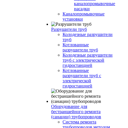
каналопромывочные
насадки
Каналопромывочные
установки
Разрушители труб
Колодезные разрушители
труб
Котлованные
разрушители труб
Колодезные разрушители
труб с электрической
гидростанцией
Котлованные
разрушители труб с
электрической
гидростанцией
Оборудование для
бестраншейного ремонта
(санации) трубопроводов
Система ремонта
трубопроводов методом