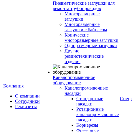
Пневматические заглушки для
ремонта трубопроводов
Многоразмерные
заглушки
Многоразмерные
заглушки с байпасом
Конические
многоразмерные заглушки
Одноразмерные заглушки
Другие
резинотехнические
изделия
Каналопромывочное
оборудование
Компания
Каналопромывочные
насадки
О компании
Стандартные
Спец
Сотрудники
насадки
Реквизиты
Ротационные
каналопромывочные
насадки
Корнерезы
Фрезерные