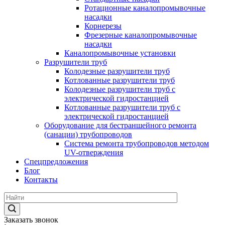
Ротационные каналопромывочные
насадки
Корнерезы
Фрезерные каналопромывочные
насадки
Каналопромывочные установки
Разрушители труб
Колодезные разрушители труб
Котлованные разрушители труб
Колодезные разрушители труб с
электрической гидростанцией
Котлованные разрушители труб с
электрической гидростанцией
Оборудование для бестраншейного ремонта
(санации) трубопроводов
Система ремонта трубопроводов методом
UV-отверждения
Спецпредложения
Блог
Контакты
Заказать звонок