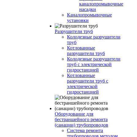
каналопромывочные
насадки
Каналопромывочные
установки
Разрушители труб
Колодезные разрушители
труб
Котлованные
разрушители труб
Колодезные разрушители
труб с электрической
гидростанцией
Котлованные
разрушители труб с
электрической
гидростанцией
Оборудование для
бестраншейного ремонта
(санации) трубопроводов
Система ремонта
трубопроводов методом