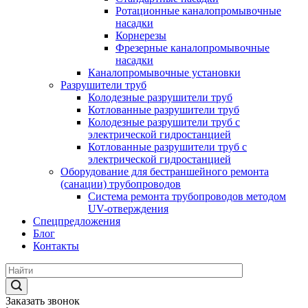
Ротационные каналопромывочные
насадки
Корнерезы
Фрезерные каналопромывочные
насадки
Каналопромывочные установки
Разрушители труб
Колодезные разрушители труб
Котлованные разрушители труб
Колодезные разрушители труб с
электрической гидростанцией
Котлованные разрушители труб с
электрической гидростанцией
Оборудование для бестраншейного ремонта
(санации) трубопроводов
Система ремонта трубопроводов методом
UV-отверждения
Спецпредложения
Блог
Контакты
Заказать звонок