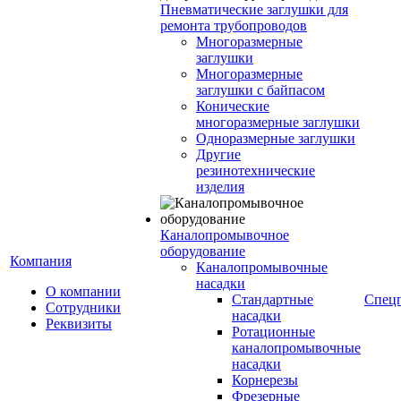
Пневматические заглушки для
ремонта трубопроводов
Многоразмерные
заглушки
Многоразмерные
заглушки с байпасом
Конические
многоразмерные заглушки
Одноразмерные заглушки
Другие
резинотехнические
изделия
Каналопромывочное
оборудование
Компания
Каналопромывочные
насадки
О компании
Стандартные
Спец
Сотрудники
насадки
Реквизиты
Ротационные
каналопромывочные
насадки
Корнерезы
Фрезерные