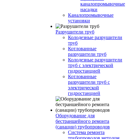
каналопромывочные
насадки
Каналопромывочные
установки
Разрушители труб
Колодезные разрушители
труб
Котлованные
разрушители труб
Колодезные разрушители
труб с электрической
гидростанцией
Котлованные
разрушители труб с
электрической
гидростанцией
Оборудование для
бестраншейного ремонта
(санации) трубопроводов
Система ремонта
трубопроводов методом