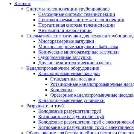
Каталог
Системы телеинспекции трубопроводов
Самоходные системы телеинспекции
Проталкиваемые системы телеинспекции
Портативная система телеинспекции
Автомобили-лаборатории
Пневматические заглушки для ремонта трубопрово
Многоразмерные заглушки
Многоразмерные заглушки с байпасом
Конические многоразмерные заглушки
Одноразмерные заглушки
Другие резинотехнические изделия
Каналопромывочное оборудование
Каналопромывочные насадки
Стандартные насадки
Ротационные каналопромывочные наса
Корнерезы
Фрезерные каналопромывочные насадк
Каналопромывочные установки
Разрушители труб
Колодезные разрушители труб
Котлованные разрушители труб
Колодезные разрушители труб с электрическо
Котлованные разрушители труб с электричес
Оборудование для бестраншейного ремонта (санаци