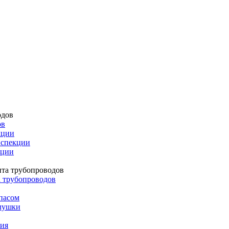
ов
кции
нспекции
кции
а трубопроводов
пасом
глушки
лия