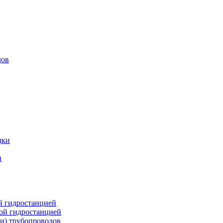
дов
дки
и
й гидростанцией
кой гидростанцией
и) трубопроводов