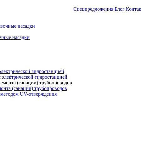
Спецпредложения
Блог
Конта
вочные насадки
чные насадки
электрической гидростанцией
с электрической гидростанцией
онта (санации) трубопроводов
 методом UV-отверждения