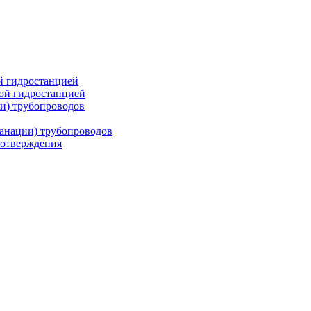
й гидростанцией
кой гидростанцией
и) трубопроводов
санации) трубопроводов
-отверждения