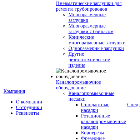
Пневматические заглушки для
ремонта трубопроводов
Многоразмерные
заглушки
Многоразмерные
заглушки с байпасом
Конические
многоразмерные заглушки
Одноразмерные заглушки
Другие
резинотехнические
изделия
Каналопромывочное
оборудование
Компания
Каналопромывочные
насадки
О компании
Стандартные
Спец
Сотрудники
насадки
Реквизиты
Ротационные
каналопромывочные
насадки
Корнерезы
Фрезерные