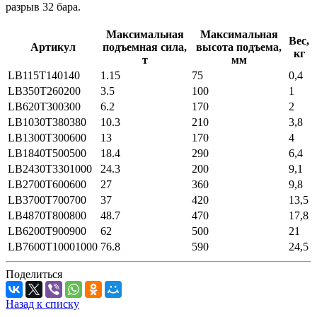
разрыв 32 бара.
Максимальная
Максимальная
Вес,
Артикул
подъемная сила,
высота подъема,
кг
т
мм
LB115T140140
1.15
75
0,4
LB350T260200
3.5
100
1
LB620T300300
6.2
170
2
LB1030T380380
10.3
210
3,8
LB1300T300600
13
170
4
LB1840T500500
18.4
290
6,4
LB2430T3301000
24.3
200
9,1
LB2700T600600
27
360
9,8
LB3700T700700
37
420
13,5
LB4870T800800
48.7
470
17,8
LB6200T900900
62
500
21
LB7600T10001000
76.8
590
24,5
Поделиться
Назад к списку