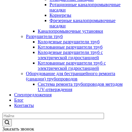
Ротационные каналопромывочные
насадки
Корнерезы
Фрезерные каналопромывочные
насадки
Каналопромывочные установки
Разрушители труб
Колодезные разрушители труб
Котлованные разрушители труб
Колодезные разрушители труб с
электрической гидростанцией
Котлованные разрушители труб с
электрической гидростанцией
Оборудование для бестраншейного ремонта
(санации) трубопроводов
Система ремонта трубопроводов методом
UV-отверждения
Спецпредложения
Блог
Контакты
Заказать звонок