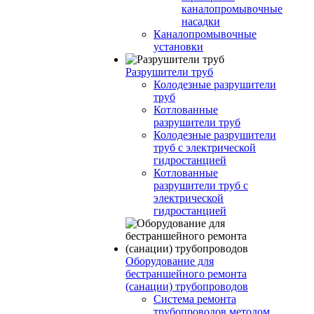
каналопромывочные
насадки
Каналопромывочные
установки
Разрушители труб
Колодезные разрушители
труб
Котлованные
разрушители труб
Колодезные разрушители
труб с электрической
гидростанцией
Котлованные
разрушители труб с
электрической
гидростанцией
Оборудование для
бестраншейного ремонта
(санации) трубопроводов
Система ремонта
трубопроводов методом