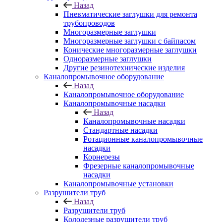
Назад
Пневматические заглушки для ремонта
трубопроводов
Многоразмерные заглушки
Многоразмерные заглушки с байпасом
Конические многоразмерные заглушки
Одноразмерные заглушки
Другие резинотехнические изделия
Каналопромывочное оборудование
Назад
Каналопромывочное оборудование
Каналопромывочные насадки
Назад
Каналопромывочные насадки
Стандартные насадки
Ротационные каналопромывочные
насадки
Корнерезы
Фрезерные каналопромывочные
насадки
Каналопромывочные установки
Разрушители труб
Назад
Разрушители труб
Колодезные разрушители труб