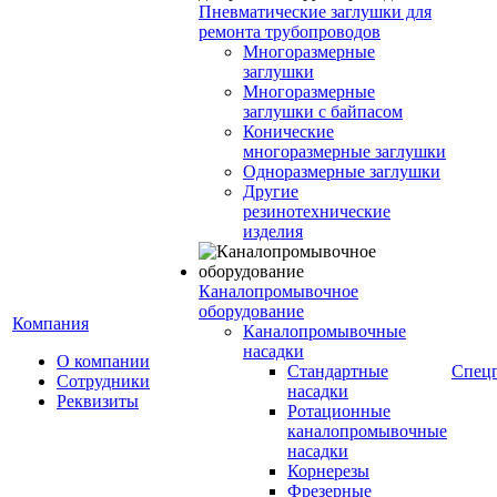
Пневматические заглушки для
ремонта трубопроводов
Многоразмерные
заглушки
Многоразмерные
заглушки с байпасом
Конические
многоразмерные заглушки
Одноразмерные заглушки
Другие
резинотехнические
изделия
Каналопромывочное
оборудование
Компания
Каналопромывочные
насадки
О компании
Стандартные
Спец
Сотрудники
насадки
Реквизиты
Ротационные
каналопромывочные
насадки
Корнерезы
Фрезерные