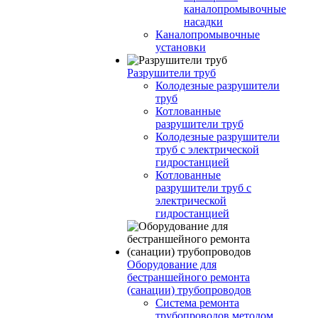
каналопромывочные
насадки
Каналопромывочные
установки
Разрушители труб
Колодезные разрушители
труб
Котлованные
разрушители труб
Колодезные разрушители
труб с электрической
гидростанцией
Котлованные
разрушители труб с
электрической
гидростанцией
Оборудование для
бестраншейного ремонта
(санации) трубопроводов
Система ремонта
трубопроводов методом