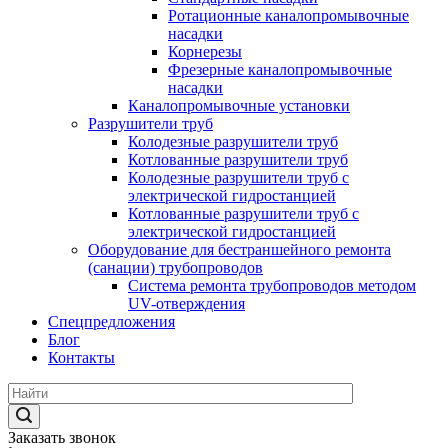
Ротационные каналопромывочные
насадки
Корнерезы
Фрезерные каналопромывочные
насадки
Каналопромывочные установки
Разрушители труб
Колодезные разрушители труб
Котлованные разрушители труб
Колодезные разрушители труб с
электрической гидростанцией
Котлованные разрушители труб с
электрической гидростанцией
Оборудование для бестраншейного ремонта
(санации) трубопроводов
Система ремонта трубопроводов методом
UV-отверждения
Спецпредложения
Блог
Контакты
Заказать звонок